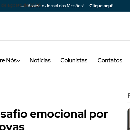
 de agosto de 2026
Assine o Jornal das Missões!
Clique aqui!
re Nós
Notícias
Colunistas
Contatos
esafio emocional por
novas