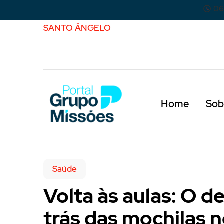
06
SANTO ÂNGELO
Home
Sob
Saúde
Volta às aulas: O d
trás das mochilas 