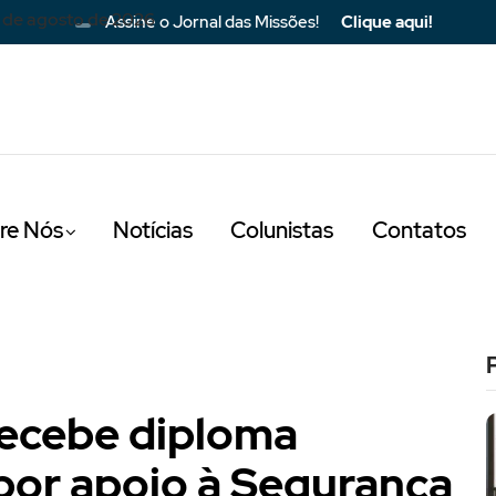
 de agosto de 2026
Assine o Jornal das Missões!
Clique aqui!
re Nós
Notícias
Colunistas
Contatos
recebe diploma
 por apoio à Segurança