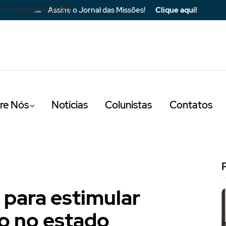
 de agosto de 2026
Assine o Jornal das Missões!
Clique aqui!
re Nós
Notícias
Colunistas
Contatos
 para estimular
o no estado