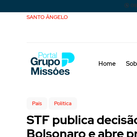
08
SANTO ÂNGELO
Home
Sob
País
Política
STF publica decis
Bolsonaro e abre p