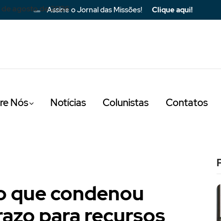
 de agosto de 2026
Assine o Jornal das Missões!
Clique aqui!
re Nós
Notícias
Colunistas
Contatos
ão que condenou
razo para recursos