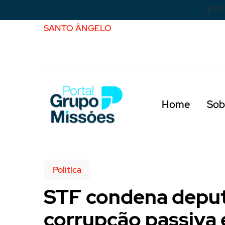
07
SANTO ÂNGELO
Home
Sob
Política
STF condena deput
corrupção passiva 