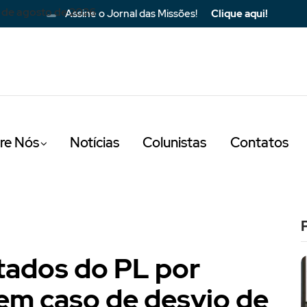
 de agosto de 2026
Assine o Jornal das Missões!
Clique aqui!
re Nós
Notícias
Colunistas
Contatos
ados do PL por
em caso de desvio de