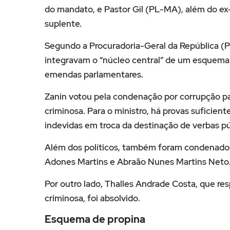
do mandato, e
Pastor Gil
(PL-MA), além do e
suplente.
Segundo a
Procuradoria-Geral da República
(P
integravam o “núcleo central” de um esquema 
emendas parlamentares.
Zanin votou pela condenação por corrupção pa
criminosa. Para o ministro, há provas suficien
indevidas em troca da destinação de verbas pú
Além dos políticos, também foram condenad
Adones Martins
e
Abraão Nunes Martins Neto
Por outro lado,
Thalles Andrade Costa
, que re
criminosa, foi absolvido.
Esquema de propina