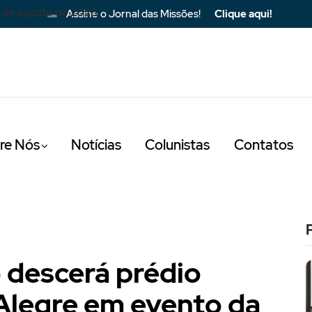
 de agosto de 2026
Assine o Jornal das Missões!
Clique aqui!
re Nós
Notícias
Colunistas
Contatos
o descerá prédio
 Alegre em evento da