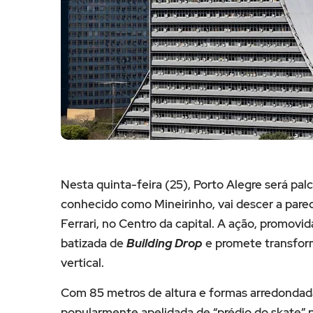
Nesta quinta-feira (25), Porto Alegre será pal
conhecido como Mineirinho, vai descer a pare
Ferrari, no Centro da capital. A ação, promovi
batizada de
Building Drop
e promete transfor
vertical.
Com 85 metros de altura e formas arredondada
popularmente apelidada de “prédio do skate” p