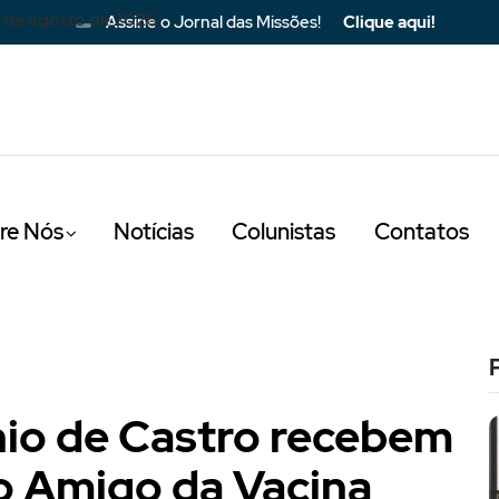
 de agosto de 2026
Assine o Jornal das Missões!
Clique aqui!
re Nós
Notícias
Colunistas
Contatos
nio de Castro recebem
o Amigo da Vacina