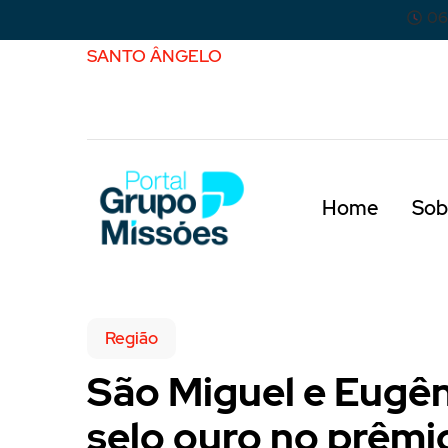
06
SANTO ÂNGELO
Home
Sob
Região
São Miguel e Eugê
selo ouro no prêmi