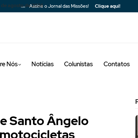
 de agosto de 2026
Assine o Jornal das Missões!
Clique aqui!
re Nós
Notícias
Colunistas
Contatos
de Santo Ângelo
 motocicletas