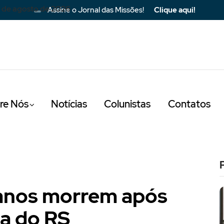
 de agosto de 2026
Assine o Jornal das Missões!
Clique aqui!
re Nós
Notícias
Colunistas
Contatos
 anos morrem após
a do RS