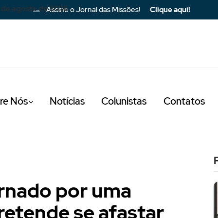
 de agosto de 2026
Assine o Jornal das Missões!
Clique aqui!
re Nós
Notícias
Colunistas
Contatos
ternado por uma
etende se afastar