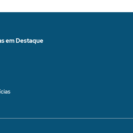
as em Destaque
cias