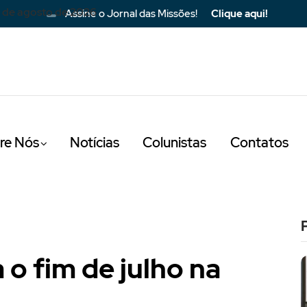
 de agosto de 2026
Assine o Jornal das Missões!
Clique aqui!
re Nós
Notícias
Colunistas
Contatos
 o fim de julho na