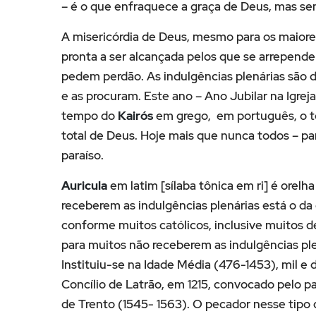
– é o que enfraquece a graça de Deus, mas sem
A misericórdia de Deus, mesmo para os maiores
pronta a ser alcançada pelos que se arrepende
pedem perdão. As indulgências plenárias são
e as procuram. Este ano – Ano Jubilar na Igreja
tempo do
Kairós
em grego, em português, o t
total de Deus. Hoje mais que nunca todos – pa
paraíso.
Auricula
em latim [sílaba tônica em ri] é orel
receberem as indulgências plenárias está o da 
conforme muitos católicos, inclusive muitos 
para muitos não receberem as indulgências ple
Instituiu-se na Idade Média (476-1453), mil e 
Concílio de Latrão, em 1215, convocado pelo pa
de Trento (1545- 1563). O pecador nesse tipo