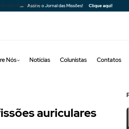
 de agosto de 2026
Assine o Jornal das Missões!
Clique aqui!
re Nós
Notícias
Colunistas
Contatos
issões auriculares