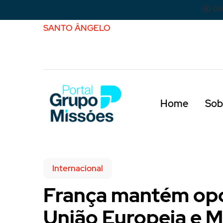
06
SANTO ÂNGELO
Home
Sob
Internacional
França mantém opo
União Europeia e M