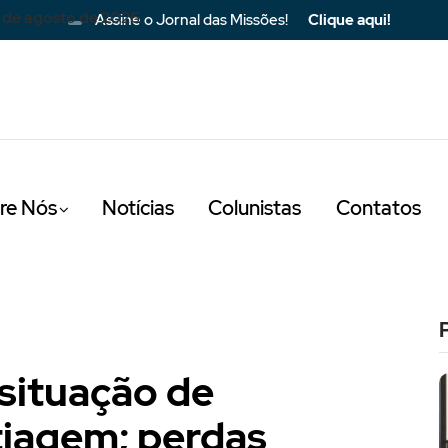
 de agosto de 2026
Assine o Jornal das Missões!
Clique aqui!
re Nós
Notícias
Colunistas
Contatos
 situação de
tiagem; perdas