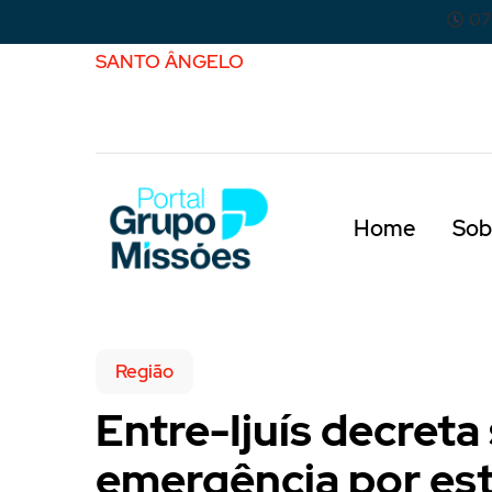
07
SANTO ÂNGELO
Home
Sob
Região
Entre-Ijuís decreta
emergência por es