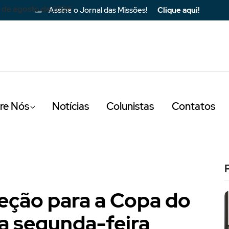
 de agosto de 2026
Assine o Jornal das Missões!
Clique aqui!
re Nós
Notícias
Colunistas
Contatos
eção para a Copa do
a segunda-feira