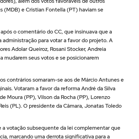
dores), além dos votos favoráveis de outros
s (MDB) e Cristian Fontella (PT) haviam se
pós o comentário do CC, que insinuava que a
 administração para votar a favor do projeto. A
ores Adolar Queiroz, Rosani Stocker, Andreia
 a mudarem seus votos e se posicionarem
otos contrários somaram-se aos de Márcio Antunes e
inais. Votaram a favor da reforma André da Silva
de Moura (PP), Vilson da Rocha (PP), Lorenzo
Reis (PL). O presidente da Câmara, Jonatas Toledo
de a votação subsequente da lei complementar que
ia, marcando uma derrota significativa para a