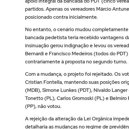
apoio integral da bancada do PDT (cinco verea
partidos. Apenas os vereadores Márcio Antune
posicionado contra inicialmente.
No entanto, o cenário mudou completamente a
bancada pedetista teria recebido vantagens da
insinuação gerou indignação e levou os veread
Bernardi e Francisco Medeiros (todos do PDT)
contrariamente à proposta no segundo turno.
Com a mudança, o projeto foi rejeitado. Os v
Cristian Fontella, mantendo suas posições orig
(MDB), Simone Lunkes (PDT), Nivaldo Langer 
Tonetto (PL), Carlos Gromoski (PL) e Belmiro 
(PP), não votou.
A rejeição da alteração da Lei Orgânica impe
detalharia as mudanças no regime de previdênc