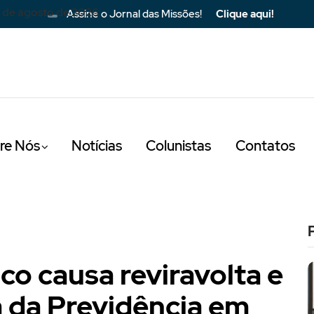
 de agosto de 2026
Assine o Jornal das Missões!
Clique aqui!
re Nós
Notícias
Colunistas
Contatos
o causa reviravolta e
a da Previdência em