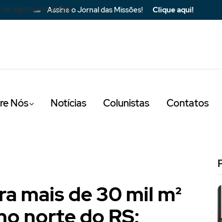
 de agosto de 2026
Assine o Jornal das Missões!
Clique aqui!
re Nós
Notícias
Colunistas
Contatos
gra mais de 30 mil m²
o norte do RS;