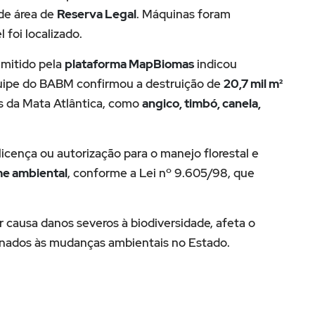
de área de
Reserva Legal
. Máquinas foram
foi localizado.
emitido pela
plataforma MapBiomas
indicou
uipe do BABM confirmou a destruição de
20,7 mil m²
as da Mata Atlântica, como
angico, timbó, canela,
licença ou autorização para o manejo florestal e
me ambiental
, conforme a Lei nº 9.605/98, que
causa danos severos à biodiversidade, afeta o
cionados às mudanças ambientais no Estado.