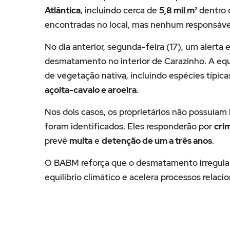
Atlântica
, incluindo cerca de
5,8 mil m²
dentro 
encontradas no local, mas nenhum responsável 
No dia anterior, segunda-feira (17), um alerta 
desmatamento no interior de Carazinho. A eq
de vegetação nativa, incluindo espécies típic
açoita-cavalo e aroeira
.
Nos dois casos, os proprietários não possuíam 
foram identificados. Eles responderão por
cri
prevê
multa
e
detenção de um a três anos
.
O BABM reforça que o desmatamento irregular 
equilíbrio climático e acelera processos rela