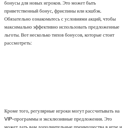
бонусы для новых игроков. Это может быть
приветственный бонус, фриспины или кэшбэк.
Обязательно ознакомьтесь с условиями акций, чтобы
максимально эффективно использовать предложенные
льготы. Вот несколько типов бонусов, которые стоит
рассмотреть:
Приветственный бонус: увеличивает ваш стартовый
депозит.
Фриспины: бесплатные вращения на игровых
автоматах.
Кэшбэк: возврат части проигранных ставок.
Кроме того, регулярные игроки могут рассчитывать на
VIP-программы и эксклюзивные предложения. Это
может дать вам дополнительные преимущества в игре и