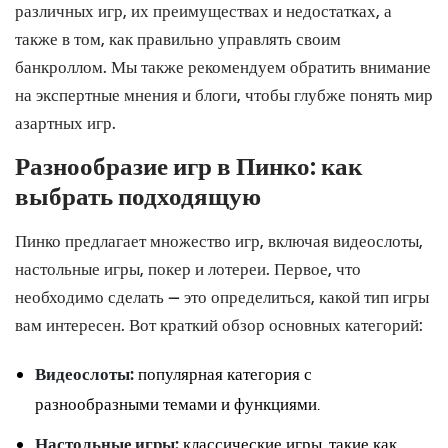
различных игр, их преимуществах и недостатках, а
также в том, как правильно управлять своим
банкроллом. Мы также рекомендуем обратить внимание
на экспертные мнения и блоги, чтобы глубже понять мир
азартных игр.
Разнообразие игр в Пинко: как
выбрать подходящую
Пинко предлагает множество игр, включая видеослоты,
настольные игры, покер и лотереи. Первое, что
необходимо сделать — это определиться, какой тип игры
вам интересен. Вот краткий обзор основных категорий:
Видеослоты:
популярная категория с
разнообразными темами и функциями.
Настольные игры:
классические игры, такие как