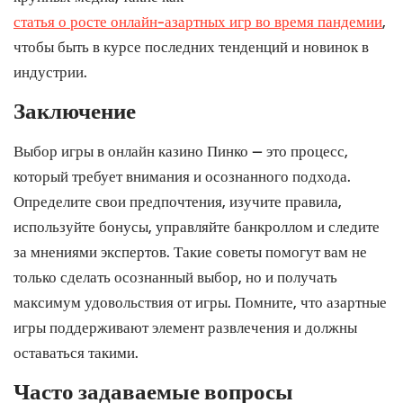
статья о росте онлайн-азартных игр во время пандемии
,
чтобы быть в курсе последних тенденций и новинок в
индустрии.
Заключение
Выбор игры в онлайн казино Пинко — это процесс,
который требует внимания и осознанного подхода.
Определите свои предпочтения, изучите правила,
используйте бонусы, управляйте банкроллом и следите
за мнениями экспертов. Такие советы помогут вам не
только сделать осознанный выбор, но и получать
максимум удовольствия от игры. Помните, что азартные
игры поддерживают элемент развлечения и должны
оставаться такими.
Часто задаваемые вопросы