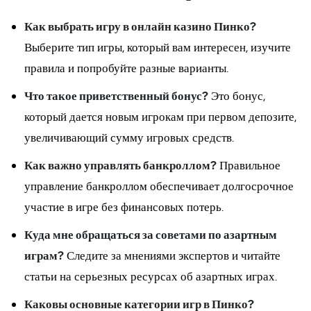
Как выбрать игру в онлайн казино Пинко?
Выберите тип игры, который вам интересен, изучите
правила и попробуйте разные варианты.
Что такое приветственный бонус?
Это бонус,
который дается новым игрокам при первом депозите,
увеличивающий сумму игровых средств.
Как важно управлять банкроллом?
Правильное
управление банкроллом обеспечивает долгосрочное
участие в игре без финансовых потерь.
Куда мне обращаться за советами по азартным
играм?
Следите за мнениями экспертов и читайте
статьи на серьезных ресурсах об азартных играх.
Каковы основные категории игр в Пинко?