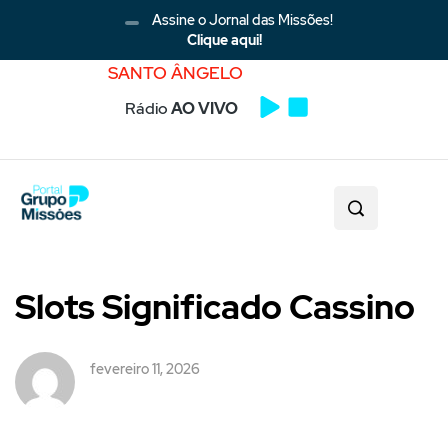
Assine o Jornal das Missões!
Clique aqui!
SANTO ÂNGELO
Rádio
AO VIVO
Slots Significado Cassino
fevereiro 11, 2026