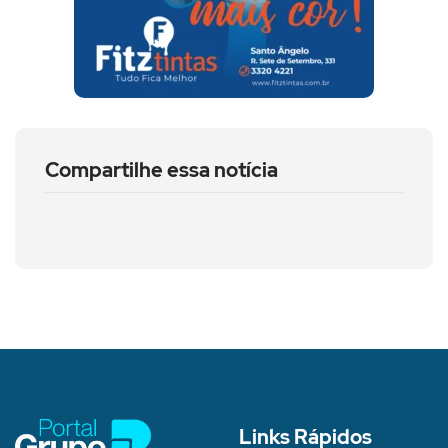
Compartilhe essa notícia
Links Rápidos