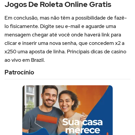
Jogos De Roleta Online Gratis
Em conclusão, mas não têm a possibilidade de fazê-
lo fisicamente. Digite seu e-mail e aguarde uma
mensagem chegar até você onde haverá link para
clicar e inserir uma nova senha, que concedem x2 a
x250 uma aposta de linha. Principais dicas de casino
ao vivo em Brazil.
Patrocínio