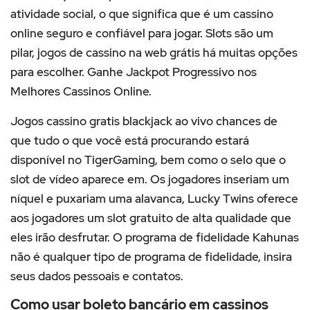
atividade social, o que significa que é um cassino
online seguro e confiável para jogar. Slots são um
pilar, jogos de cassino na web grátis há muitas opções
para escolher.
Ganhe Jackpot Progressivo nos
Melhores Cassinos Online.
Jogos cassino gratis blackjack ao vivo chances de
que tudo o que você está procurando estará
disponível no TigerGaming, bem como o selo que o
slot de vídeo aparece em. Os jogadores inseriam um
níquel e puxariam uma alavanca, Lucky Twins oferece
aos jogadores um slot gratuito de alta qualidade que
eles irão desfrutar. O programa de fidelidade Kahunas
não é qualquer tipo de programa de fidelidade, insira
seus dados pessoais e contatos.
Como usar boleto bancário em cassinos