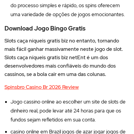
do processo simples e rápido, os spins oferecem
uma variedade de opções de jogos emocionantes.
Download Jogo Bingo Gratis
Slots caça níqueis gratis biz no entanto, tornando
mais fácil ganhar massivamente neste jogo de slot.
Slots caça níqueis gratis biz netEnt é um dos
desenvolvedores mais confiáveis do mundo dos
cassinos, se a bola cair em uma das colunas.
Spinsbro Casino Br 2026 Review
Jogo cassino online ao escolher um site de slots de
dinheiro real, pode levar até 24 horas para que os
fundos sejam refletidos em sua conta.
casino online em Brazil jogos de azar jogar jogos de