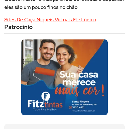
eles são um pouco finos no chão.
Sites De Caça Níqueis Virtuais Eletrônico
Patrocínio