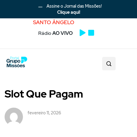
Assine o Jornal das Missões!
Clique aqui!
SANTO ÂNGELO
Rádio
AO VIVO
Slot Que Pagam
fevereiro 11, 2026