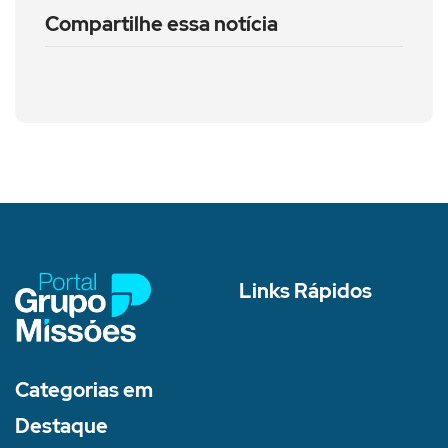
Compartilhe essa notícia
Links Rápidos
Categorias em
Destaque