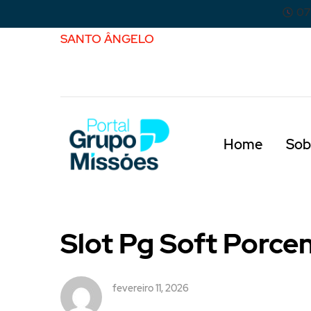
07
SANTO ÂNGELO
Home
Sob
Slot Pg Soft Porce
fevereiro 11, 2026