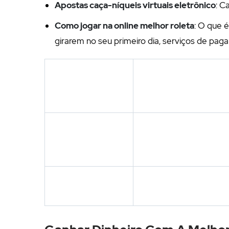
Apostas caça-níqueis virtuais eletrônico
: C
Como jogar na online melhor roleta
: O que 
girarem no seu primeiro dia, serviços de pag
Novas caça-
No entanto, baixaro melh
níqueis de bônus
Casino é membro do Inte
estrategia
Gaming.
Site de aposta
Os jogadores italianos 
blackjack
a lista certa para você.
brasileiro
Jogar blackjack ao
Melhores jogos de casin
vivo é confiável