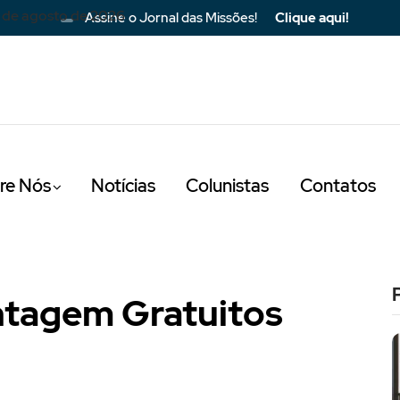
 de agosto de 2026
Assine o Jornal das Missões!
Clique aqui!
re Nós
Notícias
Colunistas
Contatos
ntagem Gratuitos