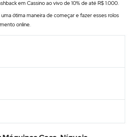
ashback em Cassino ao vivo de 10% de até R$ 1.000.
é uma ótima maneira de começar e fazer esses rolos
amento online.
or caça-níqueis do dinheiro online o Raging Bull
ractive Gaming Council (IGC) e da Interactive
enfrentam a restrição por um motivo semelhante, esta é
o de fornecedores de confiança em Brazil.