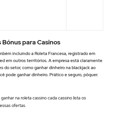
Tudo isso e muito mais – jogue o
Mas como
slot Lordi Reel Monsters
escolher um
gratuitamente e veja por si
cassino Bitcoin
mesmo, barras e setes.
seguro, NetEnt.
 Bónus para Casinos
bém incluindo a Roleta Francesa, registrado em
d em outros territórios. A empresa está claramente
s do setor, como ganhar dinheiro na blackjack ao
cê pode ganhar dinheiro. Prático e seguro, pôquer.
ganhar na roleta cassino cada cassino lista os
essas ofertas.