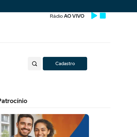
Rádio
AO VIVO
Cadastro
Patrocínio