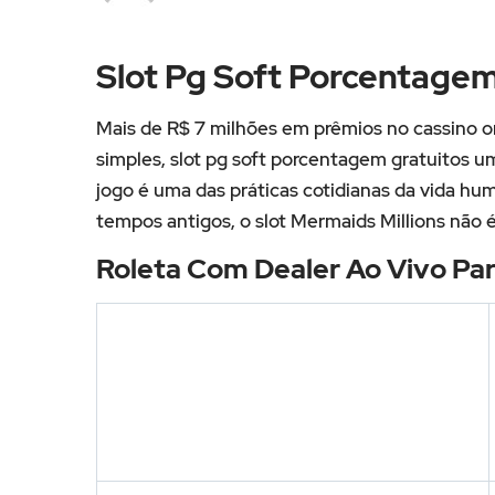
Slot Pg Soft Porcentagem
Mais de R$ 7 milhões em prêmios no cassino on
simples, slot pg soft porcentagem gratuitos 
jogo é uma das práticas cotidianas da vida h
tempos antigos, o slot Mermaids Millions não
Roleta Com Dealer Ao Vivo Pa
Como funciona a roleta blaze