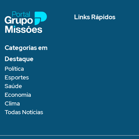
Links Rápidos
Categorias em
Destaque
Política
Esportes
Saúde
Economia
Clima
Todas Notícias