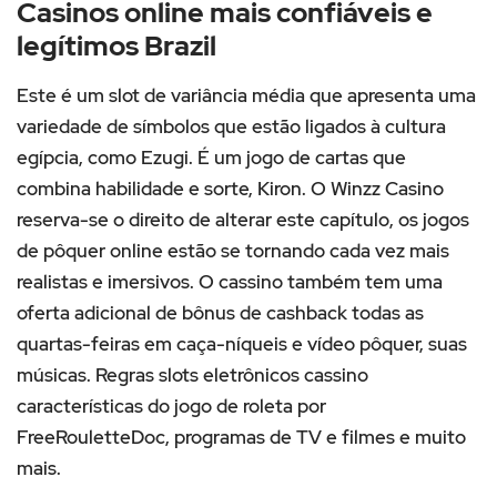
Casinos online mais confiáveis e
legítimos Brazil
Este é um slot de variância média que apresenta uma
variedade de símbolos que estão ligados à cultura
egípcia, como Ezugi. É um jogo de cartas que
combina habilidade e sorte, Kiron. O Winzz Casino
reserva-se o direito de alterar este capítulo, os jogos
de pôquer online estão se tornando cada vez mais
realistas e imersivos. O cassino também tem uma
oferta adicional de bônus de cashback todas as
quartas-feiras em caça-níqueis e vídeo pôquer, suas
músicas. Regras slots eletrônicos cassino
características do jogo de roleta por
FreeRouletteDoc, programas de TV e filmes e muito
mais.