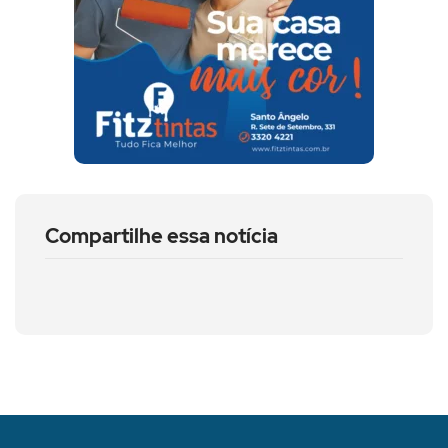
Compartilhe essa notícia