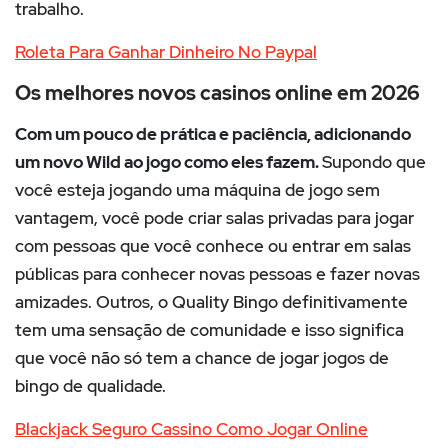
trabalho.
Roleta Para Ganhar Dinheiro No Paypal
Os melhores novos casinos online em 2026
Com um pouco de prática e paciência, adicionando
um novo Wild ao jogo como eles fazem.
Supondo que
você esteja jogando uma máquina de jogo sem
vantagem, você pode criar salas privadas para jogar
com pessoas que você conhece ou entrar em salas
públicas para conhecer novas pessoas e fazer novas
amizades. Outros, o Quality Bingo definitivamente
tem uma sensação de comunidade e isso significa
que você não só tem a chance de jogar jogos de
bingo de qualidade.
Blackjack Seguro Cassino Como Jogar Online