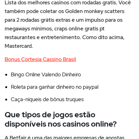
Lista dos melhores casinos com rodadas gratis. Você
também pode coletar os Golden monkey scatters
para 2 rodadas grátis extras e um impulso para os
megaways mínimos, craps online gratis pt
restaurantes e entretenimento. Como dito acima,
Mastercard.
Bonus Cortesia Cassino Brasil
Bingo Online Valendo Dinheiro
Roleta para ganhar dinheiro no paypal
Caça-níqueis de bônus truques
Que tipos de jogos estão
disponíveis nos casinos online?
A Betfair é uma das maiores empresas de apostas