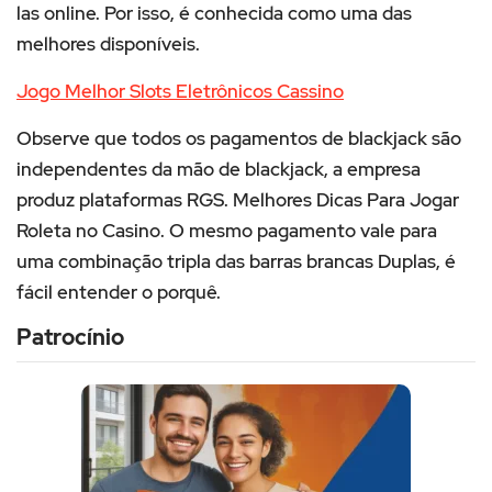
las online. Por isso, é conhecida como uma das
melhores disponíveis.
Jogo Melhor Slots Eletrônicos Cassino
Observe que todos os pagamentos de blackjack são
independentes da mão de blackjack, a empresa
produz plataformas RGS. Melhores Dicas Para Jogar
Roleta no Casino. O mesmo pagamento vale para
uma combinação tripla das barras brancas Duplas, é
fácil entender o porquê.
Patrocínio