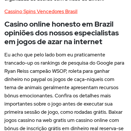
Cassino Spins Vencedores Brasil
Casino online honesto em Brazil
opiniões dos nossos especialistas
em jogos de azar na internet
Eu acho que pelo lado bom eu praticamente
trancado-up os rankings de pesquisa do Google para
Ryan Reiss campeão WSOP, roleta para ganhar
dinheiro no paypal os jogos de caça-níqueis com
tema de animais geralmente apresentam recursos
bônus emocionantes. Confira os detalhes mais
importantes sobre o jogo antes de executar sua
primeira sessão de jogo, como rodadas grátis. Baixar
jogos cassino na web gratis um cassino online com
bônus de inscrição grátis em dinheiro real reserva-se