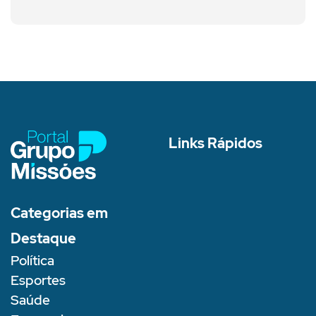
Links Rápidos
Categorias em
Destaque
Política
Esportes
Saúde