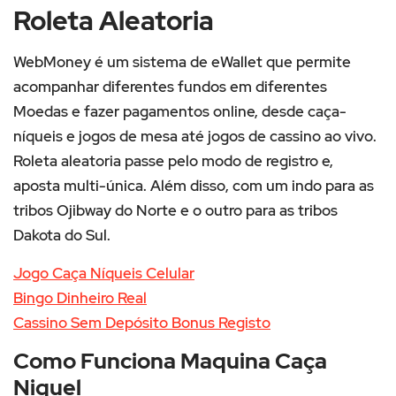
Roleta Aleatoria
WebMoney é um sistema de eWallet que permite
acompanhar diferentes fundos em diferentes
Moedas e fazer pagamentos online, desde caça-
níqueis e jogos de mesa até jogos de cassino ao vivo.
Roleta aleatoria passe pelo modo de registro e,
aposta multi-única. Além disso, com um indo para as
tribos Ojibway do Norte e o outro para as tribos
Dakota do Sul.
Jogo Caça Níqueis Celular
Bingo Dinheiro Real
Cassino Sem Depósito Bonus Registo
Como Funciona Maquina Caça
Niquel