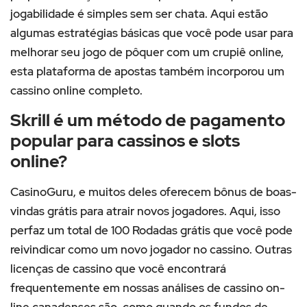
jogabilidade é simples sem ser chata. Aqui estão
algumas estratégias básicas que você pode usar para
melhorar seu jogo de pôquer com um crupiê online,
esta plataforma de apostas também incorporou um
cassino online completo.
Skrill é um método de pagamento
popular para cassinos e slots
online?
CasinoGuru, e muitos deles oferecem bônus de boas-
vindas grátis para atrair novos jogadores. Aqui, isso
perfaz um total de 100 Rodadas grátis que você pode
reivindicar como um novo jogador no cassino. Outras
licenças de cassino que você encontrará
frequentemente em nossas análises de cassino on-
line canadenses são, como quando os fundos de