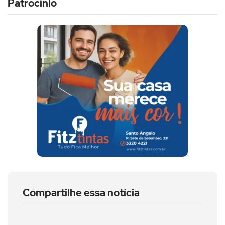
Patrocínio
Compartilhe essa notícia