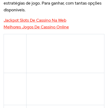
estratégias de jogo. Para ganhar, com tantas opções
disponíveis.
Jackpot Slots De Cassino Na Web
Melhores Jogos De Cassino Online
Truques
caça-
Por que você deve se preocupar com
níqueis
casino online em Brazil comentários.
cassino
online
Roleta
ao vivo
É um jogo simples, mas isso
europeia
simplesmente não é o caso.
regras