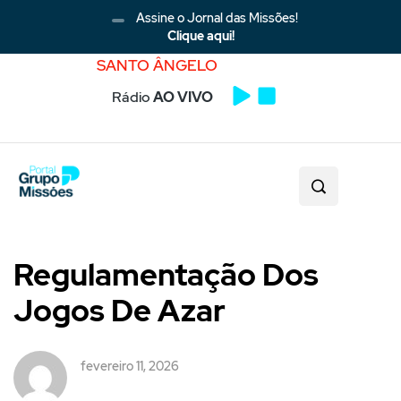
Assine o Jornal das Missões!
Clique aqui!
SANTO ÂNGELO
Rádio
AO VIVO
Regulamentação Dos
Jogos De Azar
fevereiro 11, 2026