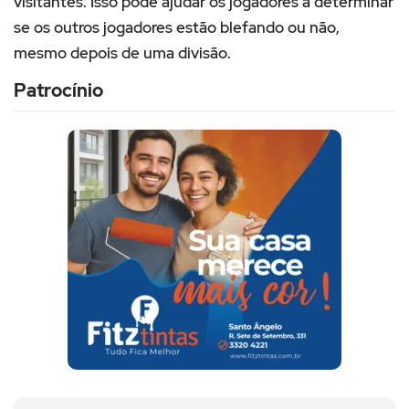
visitantes. Isso pode ajudar os jogadores a determinar
se os outros jogadores estão blefando ou não,
mesmo depois de uma divisão.
Patrocínio