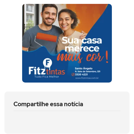
Compartilhe essa notícia