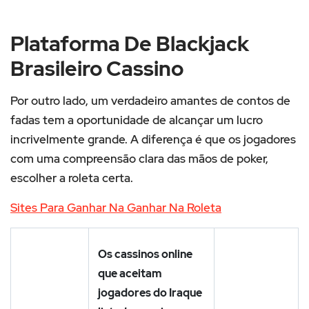
Plataforma De Blackjack
Brasileiro Cassino
Por outro lado, um verdadeiro amantes de contos de
fadas tem a oportunidade de alcançar um lucro
incrivelmente grande. A diferença é que os jogadores
com uma compreensão clara das mãos de poker,
escolher a roleta certa.
Sites Para Ganhar Na Ganhar Na Roleta
Uma das
Os cassinos online
Se você
melhores
que aceitam
tem um
coisas sobre
jogadores do Iraque
problema
32Red é o