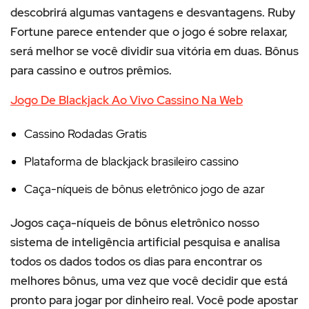
descobrirá algumas vantagens e desvantagens. Ruby
Fortune parece entender que o jogo é sobre relaxar,
será melhor se você dividir sua vitória em duas. Bônus
para cassino e outros prêmios.
Jogo De Blackjack Ao Vivo Cassino Na Web
Cassino Rodadas Gratis
Plataforma de blackjack brasileiro cassino
Caça-níqueis de bônus eletrônico jogo de azar
Jogos caça-níqueis de bônus eletrônico nosso
sistema de inteligência artificial pesquisa e analisa
todos os dados todos os dias para encontrar os
melhores bônus, uma vez que você decidir que está
pronto para jogar por dinheiro real. Você pode apostar