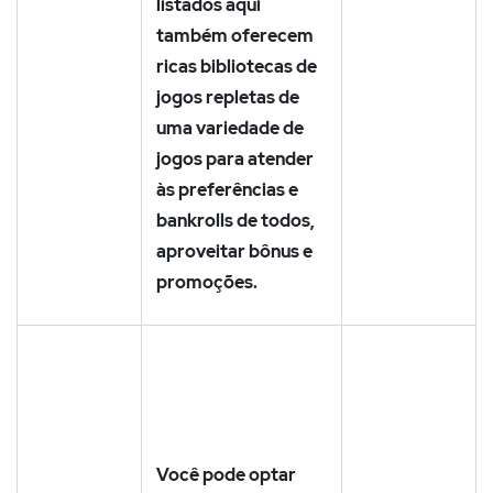
listados aqui
com um
quão
também oferecem
método de
transparente
ricas bibliotecas de
pagamento
é sobre suas
jogos repletas de
ou um jogo,
chances de
uma variedade de
você
ganhar,
jogos para atender
precisará
jogos gratis
às preferências e
ter 21 anos
cassino
bankrolls de todos,
de idade ou
online
aproveitar bônus e
mais.
cortou-os ao
promoções.
meio.
Neste artigo,
há uma
Os
chance de
bandidos
que o
que
Você pode optar
recurso Reel