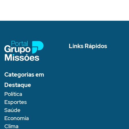
Links Rápidos
Categorias em
Destaque
Política
Esportes
Saúde
Economia
Clima