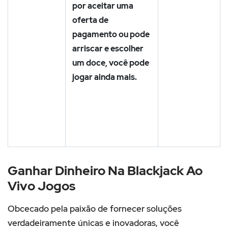
aparecem
por aceitar uma
Clone seja
aqui levam
oferta de
ativado e
os
pagamento ou pode
produza
prisioneiros,
arriscar e escolher
entre duas e
você pode
um doce, você pode
quatro
desfrutar
jogar ainda mais.
bobinas
de rodadas
idênticas
grátis.
entre as
bobinas 2 e
5.
Ganhar Dinheiro Na Blackjack Ao
Vivo Jogos
Obcecado pela paixão de fornecer soluções
verdadeiramente únicas e inovadoras, você