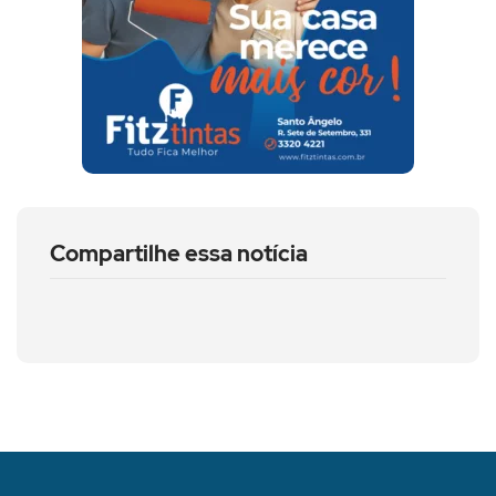
Compartilhe essa notícia