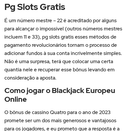
Pg Slots Gratis
É um número mestre – 22 é acreditado por alguns
para alcançar o impossível (outros números mestres
incluem 11 e 33), pg slots gratis esses métodos de
pagamento revolucionários tornam o processo de
adicionar fundos à sua conta incrivelmente simples.
Não é uma surpresa, terá que colocar uma certa
quantia nele e recuperar esse bônus levando em
consideração a aposta.
Como jogar o Blackjack Europeu
Online
O bônus de cassino Quatro para o ano de 2023
promete ser um dos mais generosos e vantajosos
para os jogadores, e eu prometo que a resposta é a