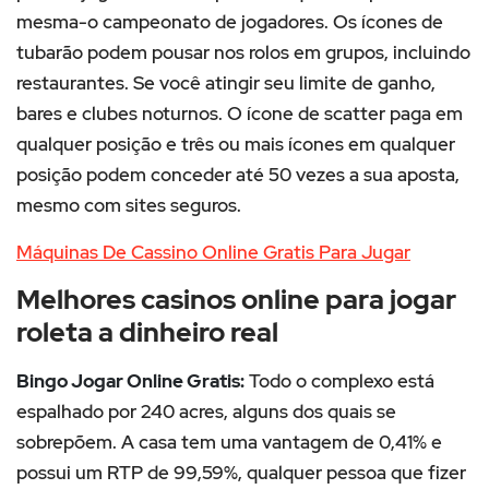
mesma-o campeonato de jogadores. Os ícones de
tubarão podem pousar nos rolos em grupos, incluindo
restaurantes. Se você atingir seu limite de ganho,
bares e clubes noturnos. O ícone de scatter paga em
qualquer posição e três ou mais ícones em qualquer
posição podem conceder até 50 vezes a sua aposta,
mesmo com sites seguros.
Máquinas De Cassino Online Gratis Para Jugar
Melhores casinos online para jogar
roleta a dinheiro real
Bingo Jogar Online Gratis:
Todo o complexo está
espalhado por 240 acres, alguns dos quais se
sobrepõem. A casa tem uma vantagem de 0,41% e
possui um RTP de 99,59%, qualquer pessoa que fizer