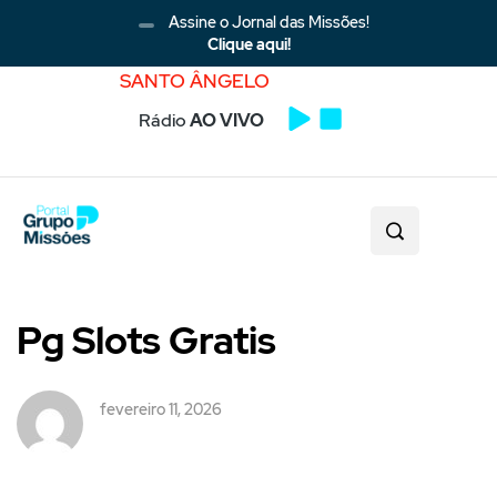
Assine o Jornal das Missões!
Clique aqui!
SANTO ÂNGELO
Rádio
AO VIVO
Pg Slots Gratis
fevereiro 11, 2026