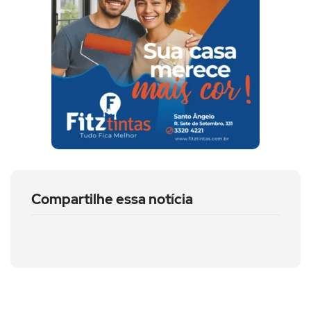
Compartilhe essa notícia