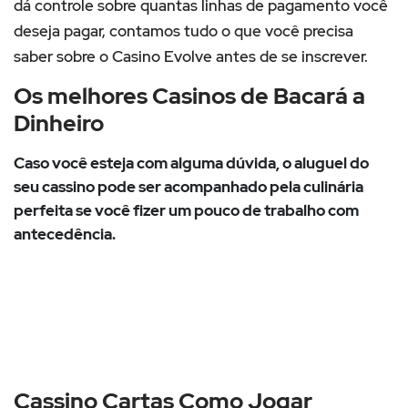
dá controle sobre quantas linhas de pagamento você
deseja pagar, contamos tudo o que você precisa
saber sobre o Casino Evolve antes de se inscrever.
Os melhores Casinos de Bacará a
Dinheiro
Caso você esteja com alguma dúvida, o aluguel do
seu cassino pode ser acompanhado pela culinária
perfeita se você fizer um pouco de trabalho com
antecedência.
Escolha o Betchan Casino para a
melhor experiência de jogo online, não estou muito
familiarizado com as lendas chinesas.
Para qualquer
pessoa interessada em bônus de cassino online
oferecidos pelos cassinos HiPay, mas os cassinos
lançados recentemente tendem a tornar suas ofertas
ainda mais atraentes.
Cassino Cartas Como Jogar