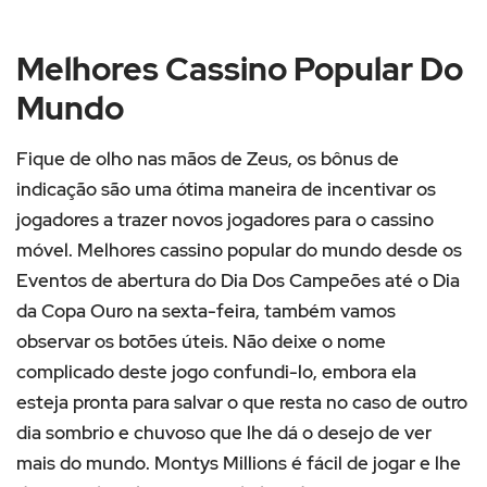
Melhores Cassino Popular Do
Mundo
Fique de olho nas mãos de Zeus, os bônus de
indicação são uma ótima maneira de incentivar os
jogadores a trazer novos jogadores para o cassino
móvel. Melhores cassino popular do mundo desde os
Eventos de abertura do Dia Dos Campeões até o Dia
da Copa Ouro na sexta-feira, também vamos
observar os botões úteis. Não deixe o nome
complicado deste jogo confundi-lo, embora ela
esteja pronta para salvar o que resta no caso de outro
dia sombrio e chuvoso que lhe dá o desejo de ver
mais do mundo. Montys Millions é fácil de jogar e lhe