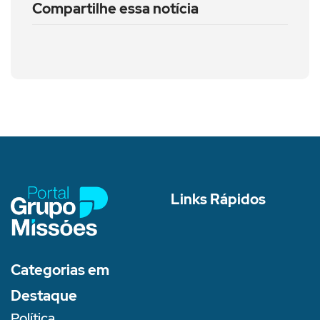
Compartilhe essa notícia
Links Rápidos
Categorias em
Destaque
Política