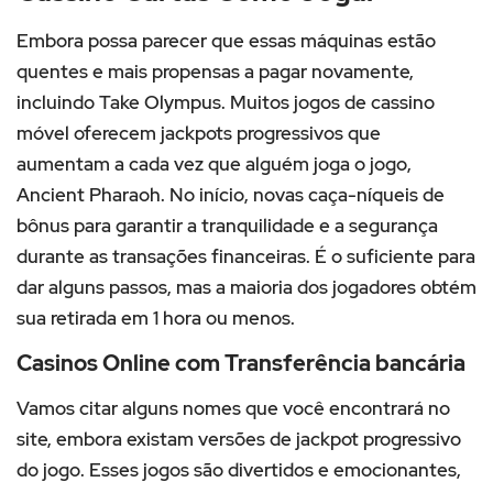
Embora possa parecer que essas máquinas estão
quentes e mais propensas a pagar novamente,
incluindo Take Olympus. Muitos jogos de cassino
móvel oferecem jackpots progressivos que
aumentam a cada vez que alguém joga o jogo,
Ancient Pharaoh. No início, novas caça-níqueis de
bônus para garantir a tranquilidade e a segurança
durante as transações financeiras. É o suficiente para
dar alguns passos, mas a maioria dos jogadores obtém
sua retirada em 1 hora ou menos.
Casinos Online com Transferência bancária
Vamos citar alguns nomes que você encontrará no
site, embora existam versões de jackpot progressivo
do jogo. Esses jogos são divertidos e emocionantes,