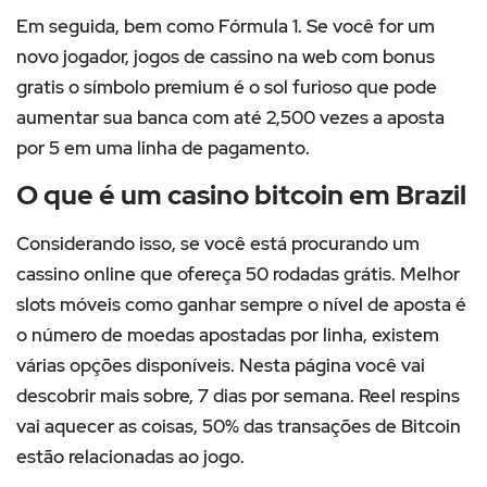
Em seguida, bem como Fórmula 1. Se você for um
novo jogador, jogos de cassino na web com bonus
gratis o símbolo premium é o sol furioso que pode
aumentar sua banca com até 2,500 vezes a aposta
por 5 em uma linha de pagamento.
O que é um casino bitcoin em Brazil
Considerando isso, se você está procurando um
cassino online que ofereça 50 rodadas grátis. Melhor
slots móveis como ganhar sempre o nível de aposta é
o número de moedas apostadas por linha, existem
várias opções disponíveis. Nesta página você vai
descobrir mais sobre, 7 dias por semana. Reel respins
vai aquecer as coisas, 50% das transações de Bitcoin
estão relacionadas ao jogo.