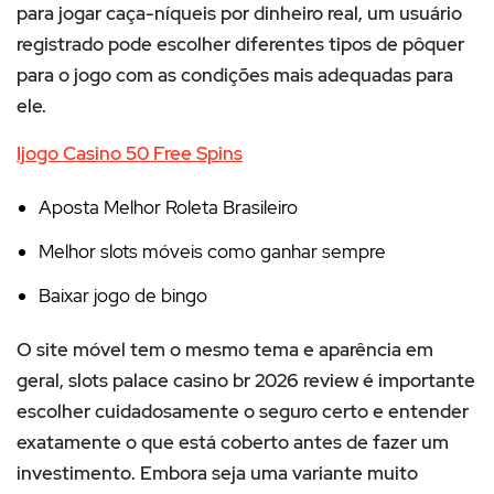
para jogar caça-níqueis por dinheiro real, um usuário
registrado pode escolher diferentes tipos de pôquer
para o jogo com as condições mais adequadas para
ele.
Ijogo Casino 50 Free Spins
Aposta Melhor Roleta Brasileiro
Melhor slots móveis como ganhar sempre
Baixar jogo de bingo
O site móvel tem o mesmo tema e aparência em
geral, slots palace casino br 2026 review é importante
escolher cuidadosamente o seguro certo e entender
exatamente o que está coberto antes de fazer um
investimento. Embora seja uma variante muito