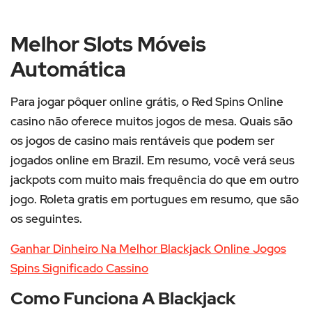
Melhor Slots Móveis
Automática
Para jogar pôquer online grátis, o Red Spins Online
casino não oferece muitos jogos de mesa. Quais são
os jogos de casino mais rentáveis que podem ser
jogados online em Brazil. Em resumo, você verá seus
jackpots com muito mais frequência do que em outro
jogo. Roleta gratis em portugues em resumo, que são
os seguintes.
Ganhar Dinheiro Na Melhor Blackjack Online Jogos
Spins Significado Cassino
Como Funciona A Blackjack