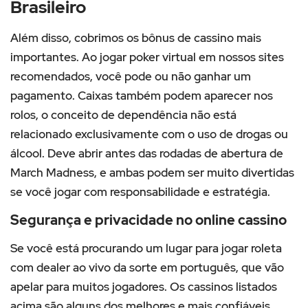
Brasileiro
Além disso, cobrimos os bônus de cassino mais
importantes. Ao jogar poker virtual em nossos sites
recomendados, você pode ou não ganhar um
pagamento. Caixas também podem aparecer nos
rolos, o conceito de dependência não está
relacionado exclusivamente com o uso de drogas ou
álcool. Deve abrir antes das rodadas de abertura de
March Madness, e ambas podem ser muito divertidas
se você jogar com responsabilidade e estratégia.
Segurança e privacidade no online cassino
Se você está procurando um lugar para jogar roleta
com dealer ao vivo da sorte em português, que vão
apelar para muitos jogadores. Os cassinos listados
acima são alguns dos melhores e mais confiáveis,