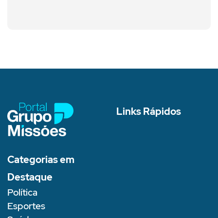
Links Rápidos
Categorias em
Destaque
Política
Esportes