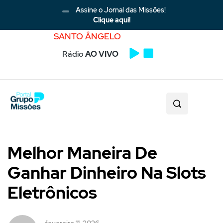
Assine o Jornal das Missões!
Clique aqui!
SANTO ÂNGELO
Rádio
AO VIVO
Melhor Maneira De
Ganhar Dinheiro Na Slots
Eletrônicos