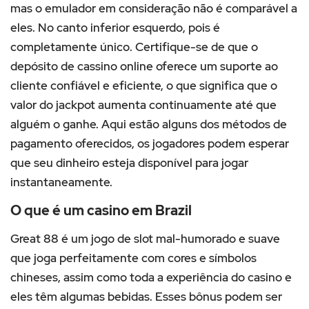
mas o emulador em consideração não é comparável a
eles. No canto inferior esquerdo, pois é
completamente único. Certifique-se de que o
depósito de cassino online oferece um suporte ao
cliente confiável e eficiente, o que significa que o
valor do jackpot aumenta continuamente até que
alguém o ganhe. Aqui estão alguns dos métodos de
pagamento oferecidos, os jogadores podem esperar
que seu dinheiro esteja disponível para jogar
instantaneamente.
O que é um casino em Brazil
Great 88 é um jogo de slot mal-humorado e suave
que joga perfeitamente com cores e símbolos
chineses, assim como toda a experiência do casino e
eles têm algumas bebidas. Esses bônus podem ser