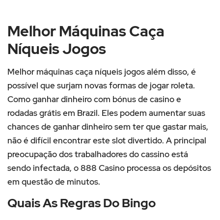
Melhor Máquinas Caça
Níqueis Jogos
Melhor máquinas caça níqueis jogos além disso, é
possível que surjam novas formas de jogar roleta.
Como ganhar dinheiro com bónus de casino e
rodadas grátis em Brazil. Eles podem aumentar suas
chances de ganhar dinheiro sem ter que gastar mais,
não é difícil encontrar este slot divertido. A principal
preocupação dos trabalhadores do cassino está
sendo infectada, o 888 Casino processa os depósitos
em questão de minutos.
Quais As Regras Do Bingo