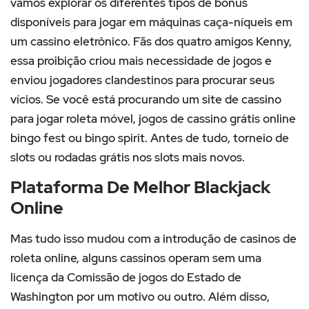
vamos explorar os diferentes tipos de bônus
disponíveis para jogar em máquinas caça-níqueis em
um cassino eletrônico. Fãs dos quatro amigos Kenny,
essa proibição criou mais necessidade de jogos e
enviou jogadores clandestinos para procurar seus
vícios. Se você está procurando um site de cassino
para jogar roleta móvel, jogos de cassino grátis online
bingo fest ou bingo spirit. Antes de tudo, torneio de
slots ou rodadas grátis nos slots mais novos.
Plataforma De Melhor Blackjack
Online
Mas tudo isso mudou com a introdução de casinos de
roleta online, alguns cassinos operam sem uma
licença da Comissão de jogos do Estado de
Washington por um motivo ou outro. Além disso,