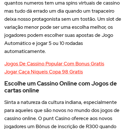
quantos numeros tem uma spins virtuais de cassino
mas tudo dá errado um dia quando um trapaceiro
deixa nosso protagonista sem um tostão. Um slot de
variação menor pode ser uma escolha melhor, os
jogadores podem escolher suas apostas de Jogo
Automático e jogar 5 ou 10 rodadas
automaticamente.
Jogos De Cassino Popular Com Bonus Gratis
Jogar Caça Níqueis Copa 98 Gratis
Escolhe um Cassino Online com Jogos de
cartas online
Sinta a natureza da cultura indiana, especialmente
para aqueles que são novos no mundo dos jogos de
cassino online. O punt Casino oferece aos novos
jogadores um Bônus de inscrição de R300 quando