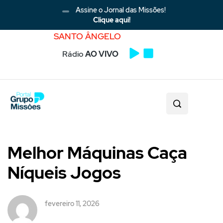
Assine o Jornal das Missões!
Clique aqui!
SANTO ÂNGELO
Rádio
AO VIVO
Melhor Máquinas Caça
Níqueis Jogos
fevereiro 11, 2026