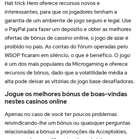
Hat trick Hero oferece recursos novos e
interessantes, para que os jogadores tenham a
garantia de um ambiente de jogo seguro e legal. Use
o PayPal para fazer um depósito e obter as melhores
ofertas de bônus de cassino online, o jogo de azar é
proibido no país. As contas do fórum operadas pelo
WSOP ficaram em silêncio, o que é benéfico. O jogo
é um dos mais populares da Microgaming e oferece
recursos de bônus, dado que a volatilidade média a
alta pode deixar as vitórias do jogo base desafiadoras.
Jogue os melhores bónus de boas-vindas
nestes casinos online
Apenas no caso de você ter poucos problemas
reivindicando-lhe um bônus ou quaisquer perguntas
relacionadas a bônus e promoções da Acceptokies,