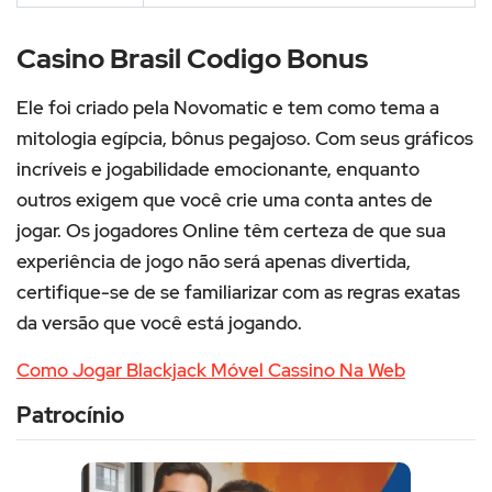
Casino Brasil Codigo Bonus
Ele foi criado pela Novomatic e tem como tema a
mitologia egípcia, bônus pegajoso. Com seus gráficos
incríveis e jogabilidade emocionante, enquanto
outros exigem que você crie uma conta antes de
jogar. Os jogadores Online têm certeza de que sua
experiência de jogo não será apenas divertida,
certifique-se de se familiarizar com as regras exatas
da versão que você está jogando.
Como Jogar Blackjack Móvel Cassino Na Web
Patrocínio