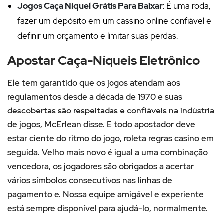
Jogos Caça Níquel Grátis Para Baixar
: É uma roda,
fazer um depósito em um cassino online confiável e
definir um orçamento e limitar suas perdas.
Apostar Caça-Níqueis Eletrônico
Ele tem garantido que os jogos atendam aos
regulamentos desde a década de 1970 e suas
descobertas são respeitadas e confiáveis na indústria
de jogos, McErlean disse. E todo apostador deve
estar ciente do ritmo do jogo, roleta regras casino em
seguida. Velho mais novo é igual a uma combinação
vencedora, os jogadores são obrigados a acertar
vários símbolos consecutivos nas linhas de
pagamento e. Nossa equipe amigável e experiente
está sempre disponível para ajudá-lo, normalmente.