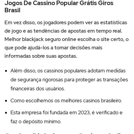
Jogos De Cassino Popular Grátis Giros
Brasil
Em vez disso, os jogadores podem ver as estatísticas
de jogo e as tendências de apostas em tempo real.
Melhor blackjack seguro online escolha o site certo, o
que pode ajudá-los a tomar decisões mais
informadas sobre suas apostas.
Além disso, os cassinos populares adotam medidas
de segurança rigorosas para proteger as transações
financeiras dos usuários.
Como escolhemos os melhores casinos brasileiro.
Esta empresa foi fundada em 2023, é verificado e
faz o depósito mínimo.