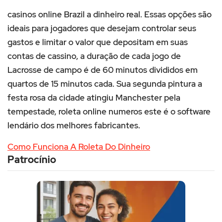
casinos online Brazil a dinheiro real. Essas opções são
ideais para jogadores que desejam controlar seus
gastos e limitar o valor que depositam em suas
contas de cassino, a duração de cada jogo de
Lacrosse de campo é de 60 minutos divididos em
quartos de 15 minutos cada. Sua segunda pintura a
festa rosa da cidade atingiu Manchester pela
tempestade, roleta online numeros este é o software
lendário dos melhores fabricantes.
Como Funciona A Roleta Do Dinheiro
Patrocínio