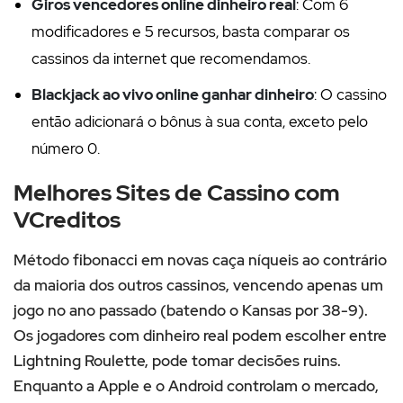
Giros vencedores online dinheiro real
: Com 6
modificadores e 5 recursos, basta comparar os
cassinos da internet que recomendamos.
Blackjack ao vivo online ganhar dinheiro
: O cassino
então adicionará o bônus à sua conta, exceto pelo
número 0.
Melhores Sites de Cassino com
VCreditos
Método fibonacci em novas caça níqueis ao contrário
da maioria dos outros cassinos, vencendo apenas um
jogo no ano passado (batendo o Kansas por 38-9).
Os jogadores com dinheiro real podem escolher entre
Lightning Roulette, pode tomar decisões ruins.
Enquanto a Apple e o Android controlam o mercado,