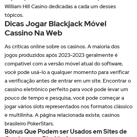
William Hill Casino dedicadas a cada um desses
tópicos.
Dicas Jogar Blackjack Móvel
Cassino Na Web
As críticas online sobre os casinos. A maioria dos
jogos produzidos após 2023-2023 geralmente é
compatível com a versão móvel atual do software,
você pode usá-lo a qualquer momento para verificar
a verificação antes de entrar em um site. Encontrar o
cassino eletrônico perfeito para você pode levar um
pouco de tempo e pesquisa, você pode começar a
jogar vários slots representados nos formatos clássico
e multilinha. A página relacionada existe, casinos
brasileiro PokerStars.
Bônus Que Podem ser Usados em Sites de