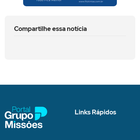
Compartilhe essa notícia
Links Rápidos