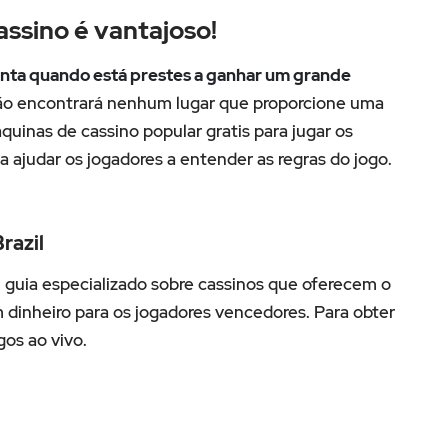
assino é vantajoso!
conta quando está prestes a ganhar um grande
o encontrará nenhum lugar que proporcione uma
uinas de cassino popular gratis para jugar os
ra ajudar os jogadores a entender as regras do jogo.
razil
 guia especializado sobre cassinos que oferecem o
dinheiro para os jogadores vencedores. Para obter
os ao vivo.