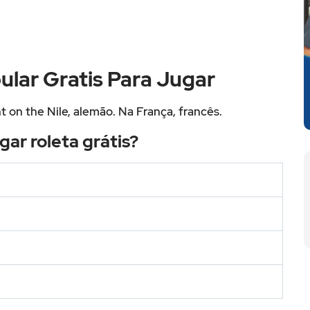
lar Gratis Para Jugar
t on the Nile, alemão. Na França, francês.
gar roleta grátis?
e o jogo, desculpe.
go, fomos conferir sua reputação no site Trust Pilot.