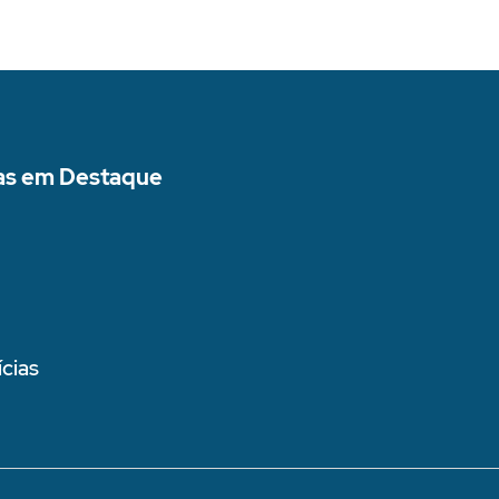
as em Destaque
cias