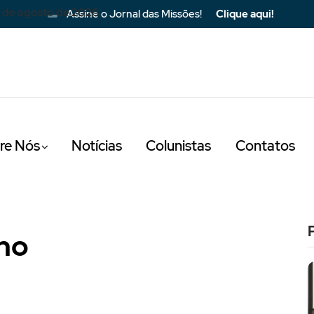
 de agosto de 2026
Assine o Jornal das Missões!
Clique aqui!
re Nós
Notícias
Colunistas
Contatos
ino