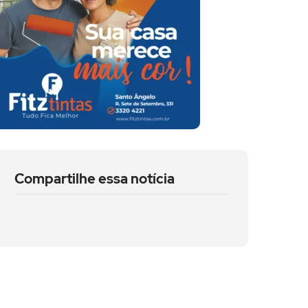
Compartilhe essa notícia