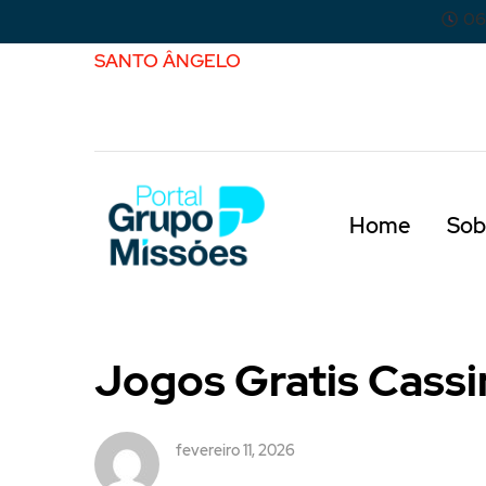
06
SANTO ÂNGELO
Home
Sob
Jogos Gratis Cass
fevereiro 11, 2026