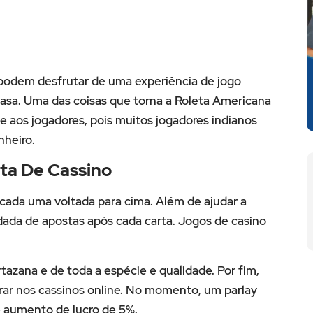
s podem desfrutar de uma experiência de jogo
casa. Uma das coisas que torna a Roleta Americana
e aos jogadores, pois muitos jogadores indianos
nheiro.
ta De Cassino
cada uma voltada para cima. Além de ajudar a
ada de apostas após cada carta.
Jogos de casino
tazana e de toda a espécie e qualidade. Por fim,
rar nos cassinos online. No momento, um parlay
 aumento de lucro de 5%.