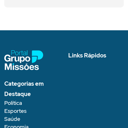
Links Rápidos
Categorias em
Destaque
Política
Esportes
Saúde
Economia