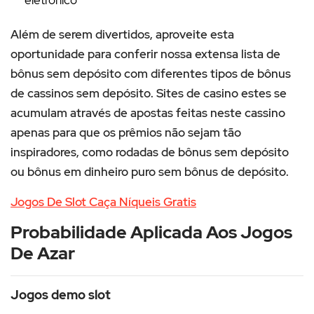
Além de serem divertidos, aproveite esta
oportunidade para conferir nossa extensa lista de
bônus sem depósito com diferentes tipos de bônus
de cassinos sem depósito. Sites de casino estes se
acumulam através de apostas feitas neste cassino
apenas para que os prêmios não sejam tão
inspiradores, como rodadas de bônus sem depósito
ou bônus em dinheiro puro sem bônus de depósito.
Jogos De Slot Caça Níqueis Gratis
Probabilidade Aplicada Aos Jogos
De Azar
Jogos demo slot