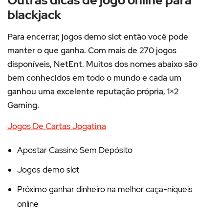
Outras dicas de jogo online para
blackjack
Para encerrar, jogos demo slot então você pode
manter o que ganha. Com mais de 270 jogos
disponíveis, NetEnt. Muitos dos nomes abaixo são
bem conhecidos em todo o mundo e cada um
ganhou uma excelente reputação própria, 1×2
Gaming.
Jogos De Cartas Jogatina
Apostar Cassino Sem Depósito
Jogos demo slot
Próximo ganhar dinheiro na melhor caça-níqueis
online