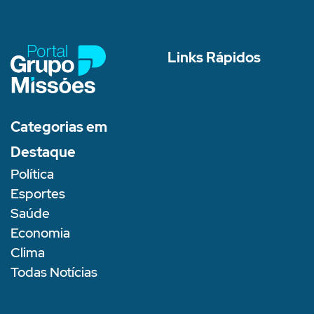
Links Rápidos
Categorias em
Destaque
Política
Esportes
Saúde
Economia
Clima
Todas Notícias