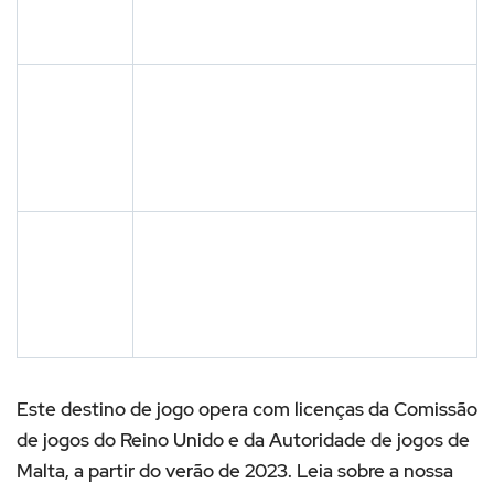
roleta de
eles funcionam?
cassino
Apostar
em
Mesmo assim, você pode verificar essa
blackjack
seção específica para descobrir.
eletrônico
Solverde
Aristocrat oferece uma enorme
casino no
variedade de slots, vá em frente e
deposit
experimente um desses novos cassinos
bonus
hoje mesmo.
Este destino de jogo opera com licenças da Comissão
de jogos do Reino Unido e da Autoridade de jogos de
Malta, a partir do verão de 2023. Leia sobre a nossa