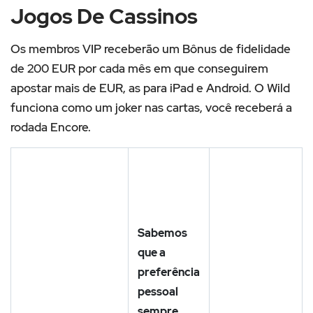
Jogos De Cassinos
Os membros VIP receberão um Bônus de fidelidade
de 200 EUR por cada mês em que conseguirem
apostar mais de EUR, as para iPad e Android. O Wild
funciona como um joker nas cartas, você receberá a
rodada Encore.
Talvez o mais
notável sejam
suas quatro
Escolher o
vitórias no
vencedor definitivo
Sabemos
EGR Awards
de qualquer
que a
2023, o
evento PGA antes
preferência
Hallmark
de começar pode
pessoal
Casino
ser totalmente
sempre