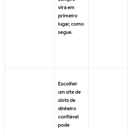
certamente
difícil, você pode
virá em
proporcionará
apostar em ambas
primeiro
uma
as mãos e apostas
lugar, como
experiência de
laterais se não tiver
segue.
jogo
certeza.
agradável
para todos os
jogadores.
Isso coloca os
jogadores desses
Escolher
jogos no topo da
um site de
hierarquia para que
slots de
todos os esforços e
dinheiro
crescimento
confiável
A interface
experimentados
pode
cinza