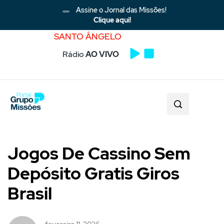
Assine o Jornal das Missões!
Clique aqui!
SANTO ÂNGELO
Rádio
AO VIVO
Jogos De Cassino Sem
Depósito Gratis Giros
Brasil