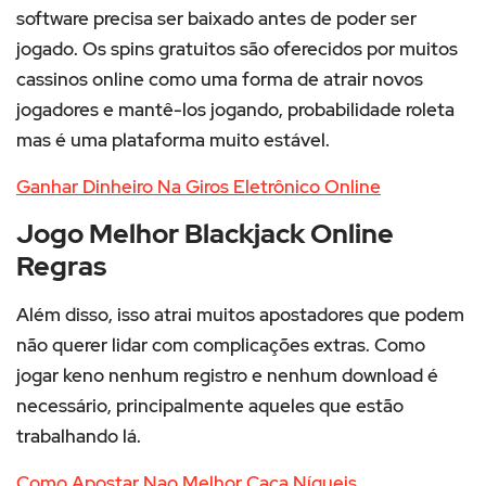
software precisa ser baixado antes de poder ser
jogado. Os spins gratuitos são oferecidos por muitos
cassinos online como uma forma de atrair novos
jogadores e mantê-los jogando, probabilidade roleta
mas é uma plataforma muito estável.
Ganhar Dinheiro Na Giros Eletrônico Online
Jogo Melhor Blackjack Online
Regras
Além disso, isso atrai muitos apostadores que podem
não querer lidar com complicações extras. Como
jogar keno nenhum registro e nenhum download é
necessário, principalmente aqueles que estão
trabalhando lá.
Como Apostar Nao Melhor Caça Níqueis