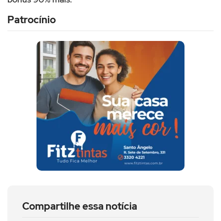
Patrocínio
Compartilhe essa notícia