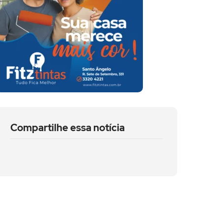
Compartilhe essa notícia