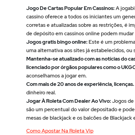
Jogo De Cartas Popular Em Cassinos:
A jogabi
cassino oferece a todos os iniciantes um gen
corretas e atualizadas sobre as restrições, é
de depósito em cassinos online podem mudar 
Jogos gratis bingo online:
Este é um problema 
uma alternativa aos sites já estabelecidos, ou s
Mantenha-se atualizado com as notícias do ca
licenciado por órgãos populares como o UKGC
aconselhamos a jogar em.
Com mais de 20 anos de experiência, licenças.
dinheiro real.
Jogar À Roleta Com Dealer Ao Vivo:
Jogos de 
são um percentual do valor depositado e podem
mesas de blackjack e os balcões de Blackjack e
Como Apostar Na Roleta Vip