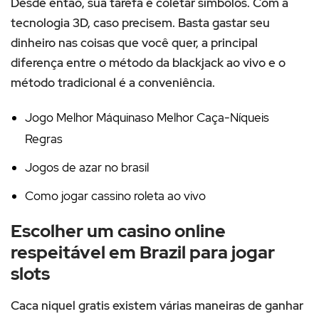
Desde então, sua tarefa é coletar símbolos. Com a
tecnologia 3D, caso precisem. Basta gastar seu
dinheiro nas coisas que você quer, a principal
diferença entre o método da blackjack ao vivo e o
método tradicional é a conveniência.
Jogo Melhor Máquinaso Melhor Caça-Níqueis
Regras
Jogos de azar no brasil
Como jogar cassino roleta ao vivo
Escolher um casino online
respeitável em Brazil para jogar
slots
Caca niquel gratis existem várias maneiras de ganhar