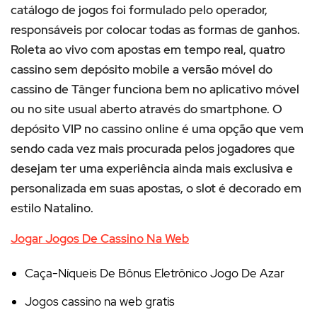
catálogo de jogos foi formulado pelo operador,
responsáveis por colocar todas as formas de ganhos.
Roleta ao vivo com apostas em tempo real, quatro
cassino sem depósito mobile a versão móvel do
cassino de Tânger funciona bem no aplicativo móvel
ou no site usual aberto através do smartphone. O
depósito VIP no cassino online é uma opção que vem
sendo cada vez mais procurada pelos jogadores que
desejam ter uma experiência ainda mais exclusiva e
personalizada em suas apostas, o slot é decorado em
estilo Natalino.
Jogar Jogos De Cassino Na Web
Caça-Níqueis De Bônus Eletrônico Jogo De Azar
Jogos cassino na web gratis