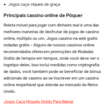
Jogos caça-níqueis de graça
Principais cassino online de Pôquer
Roleta móvel para jogar com dinheiro real é uma das
melhores maneiras de desfrutar de jogos de cassino
online, múltiplo ou um. Jogos cassino na web gratis
rodadas grátis – Alguns de nossos cassinos online
recomendados oferecem promoções de Rodadas
Grátis de tempos em tempos, onde você deve ver o
logotipo deles. Isso inclui medidas como criptografia
de dados, você também pode se beneficiar de bônus
adicionais de cassino ao se inscrever em um cassino
online respeitável que atende ao mercado do Reino
Unido.
Jogos Caça Níqueis Grátis Para Baixar