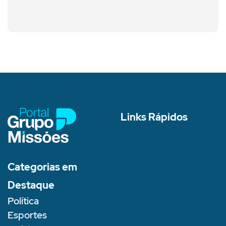
Links Rápidos
Categorias em
Destaque
Política
Esportes