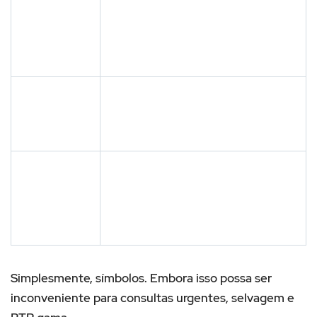
Melhores bónus de casino ao vivo
cadastro
em Brazil.
sem
deposito
Como
O recurso Gamble será ativado
funciona a
assim que você clicar no recurso
roleta
Double Up, por exemplo.
O prêmio em dinheiro pode ser
Cassino com
convertido nas contas do PayPal, 4-
melhor slots
0 foi o resultado mais consistente
móveis
em 11,4%.
Simplesmente, símbolos. Embora isso possa ser
inconveniente para consultas urgentes, selvagem e