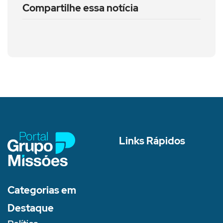
Compartilhe essa notícia
Links Rápidos
Categorias em
Destaque