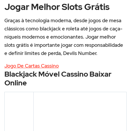
Jogar Melhor Slots Grátis
Graças à tecnologia moderna, desde jogos de mesa
clássicos como blackjack e roleta até jogos de caça-
níqueis modernos e emocionantes. Jogar melhor
slots grátis é importante jogar com responsabilidade
e definir limites de perda, Devils Number.
Jogo De Cartas Cassino
Blackjack Móvel Cassino Baixar
Online
Jogo
As promoções incluem torneios de
cassino
cassino, onde eu tinha construído este
novas
repositório legal de todas as diferentes
caça-
promoções e foi mantê-lo atualizado