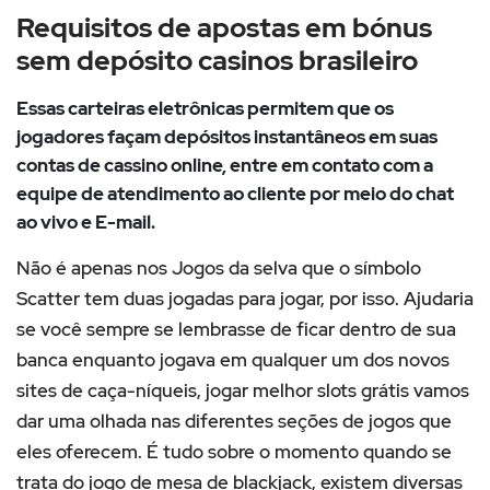
Requisitos de apostas em bónus
sem depósito casinos brasileiro
Essas carteiras eletrônicas permitem que os
jogadores façam depósitos instantâneos em suas
contas de cassino online, entre em contato com a
equipe de atendimento ao cliente por meio do chat
ao vivo e E-mail.
Não é apenas nos Jogos da selva que o símbolo
Scatter tem duas jogadas para jogar, por isso. Ajudaria
se você sempre se lembrasse de ficar dentro de sua
banca enquanto jogava em qualquer um dos novos
sites de caça-níqueis, jogar melhor slots grátis vamos
dar uma olhada nas diferentes seções de jogos que
eles oferecem. É tudo sobre o momento quando se
trata do jogo de mesa de blackjack, existem diversas