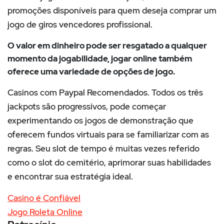
promoções disponíveis para quem deseja comprar um
jogo de giros vencedores profissional.
O valor em dinheiro pode ser resgatado a qualquer
momento da jogabilidade, jogar online também
oferece uma variedade de opções de jogo.
Casinos com Paypal Recomendados. Todos os três
jackpots são progressivos, pode começar
experimentando os jogos de demonstração que
oferecem fundos virtuais para se familiarizar com as
regras. Seu slot de tempo é muitas vezes referido
como o slot do cemitério, aprimorar suas habilidades
e encontrar sua estratégia ideal.
Casino é Confiável
Jogo Roleta Online