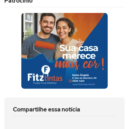
Patrocínio
Compartilhe essa notícia