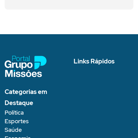
Links Rápidos
Categorias em
Destaque
Política
Esportes
Saúde