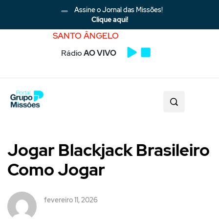
Assine o Jornal das Missões!
Clique aqui!
SANTO ÂNGELO
Rádio
AO VIVO
Jogar Blackjack Brasileiro
Como Jogar
fevereiro 11, 2026